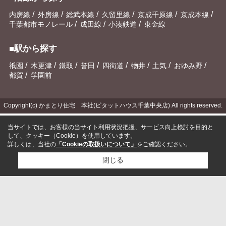
/
/
/
/
/
/
内房線
外房線
総武本線
久留里線
京成千原線
京成本線
/
/
/
千葉都市モノレール
成田線
小湊鉄道
東金線
■駅から探す
/
/
/
/
/
/
/
/
祇園
木更津
鎌取
誉田
四街道
物井
土気
おゆみ野
/
都賀
学園前
Copyright(c) かまとり住宅 本社(ピタットハウス千葉中央店) All rights reserved.
当サイトでは、お客様の当サイト利用状況把握、サービス向上検討を目的と
して、クッキー（Cookie）を使用しています。
詳しくは、当社の
「Cookieの取扱いについて」
をご確認ください。
閉じる