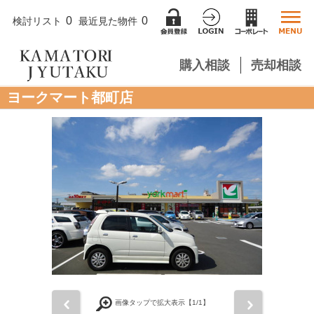
0
0
検討リスト
最近見た物件
購入相談
売却相談
ヨークマート都町店
前
次
画像タップで拡大表示【
1
/1】