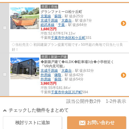
売買｜売地
グランファミーロ松ケ丘町
京葉線
「
蘇我
」駅 徒歩25分
京成千原線
「
大森台
」駅 徒歩7分
総武本線
「
千葉
」駅 徒歩64分
1,680万円
坪数:
52.67坪/174.13㎡
千葉県
千葉市中央区
松ケ丘町
331
◇当社売主◇ 初回建築プラン提案可能です♪ 50坪超の角地で日当たり良
好！
売買｜新築一戸建
◆新築戸建て◆4LDK◆駐車場3台◆小学校近く
「VR内見可能」
京成千原線
「
大森台
」駅 徒歩32分
外房線
「
鎌取
」駅 徒歩42分
外房線
「
蘇我
」駅 徒歩54分
3,980万円
坪数:
55坪/181.84㎡
千葉県
千葉市中央区
川戸町
594
該当公開件数
2
件
1-2
件表示
チェックした物件をまとめて
検討リストに追加
お問い合わせ