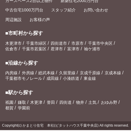
カースペース2台以上物件
新築住宅2000万円台
中古住宅1000万円台
スタッフ紹介
お問い合わせ
周辺施設
お客様の声
■市町村から探す
/
/
/
/
/
木更津市
千葉市緑区
四街道市
市原市
千葉市中央区
/
/
/
/
佐倉市
千葉市若葉区
君津市
富津市
袖ケ浦市
■沿線から探す
/
/
/
/
/
/
内房線
外房線
総武本線
久留里線
京成千原線
京成本線
/
/
/
千葉都市モノレール
成田線
小湊鉄道
東金線
■駅から探す
/
/
/
/
/
/
/
/
祇園
鎌取
木更津
誉田
四街道
物井
土気
おゆみ野
/
都賀
学園前
Copyright(c) かまとり住宅 本社(ピタットハウス千葉中央店) All rights reserved.