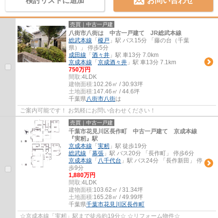
検討リストに追加
お問い合わせ
売買｜中古一戸建
八街市八街は 中古一戸建て JR総武本線
総武本線
「
榎戸
」駅 バス15分 「藤の台（千葉
県）」 停歩5分
成田線
「
酒々井
」駅 車13分 7.0km
京成本線
「
京成酒々井
」駅 車13分 7.1km
750万円
間取:
4LDK
建物面積:
102.26㎡ / 30.93坪
土地面積:
147.46㎡ / 44.6坪
千葉県
八街市
八街
は
ご案内可能です！ お気軽にお問い合わせください！
売買｜中古一戸建
千葉市花見川区長作町 中古一戸建て 京成本線
『実籾』駅
京成本線
「
実籾
」駅 徒歩19分
総武線
「
幕張
」駅 バス20分 「長作町」 停歩6分
京成本線
「
八千代台
」駅 バス24分 「長作新田」 停
歩9分
1,880万円
間取:
4LDK
建物面積:
103.62㎡ / 31.34坪
土地面積:
165.28㎡ / 49.99坪
千葉県
千葉市花見川区
長作町
☆京成本線「実籾」駅まで徒歩約19分☆ ☆リフォーム物件☆