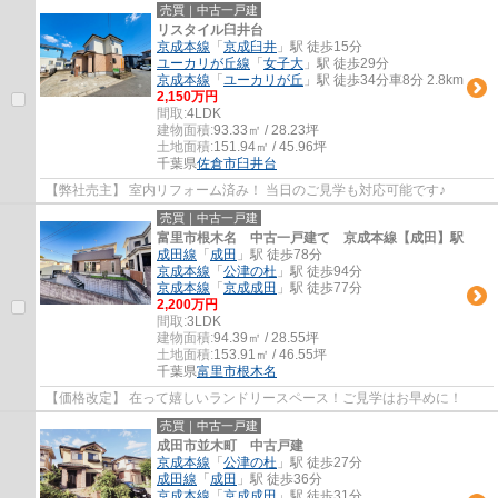
売買｜中古一戸建
リスタイル臼井台
京成本線
「
京成臼井
」駅 徒歩15分
ユーカリが丘線
「
女子大
」駅 徒歩29分
京成本線
「
ユーカリが丘
」駅 徒歩34分車8分 2.8km
2,150万円
間取:
4LDK
建物面積:
93.33㎡ / 28.23坪
土地面積:
151.94㎡ / 45.96坪
千葉県
佐倉市
臼井台
【弊社売主】 室内リフォーム済み！ 当日のご見学も対応可能です♪
売買｜中古一戸建
富里市根木名 中古一戸建て 京成本線【成田】駅
成田線
「
成田
」駅 徒歩78分
京成本線
「
公津の杜
」駅 徒歩94分
京成本線
「
京成成田
」駅 徒歩77分
2,200万円
間取:
3LDK
建物面積:
94.39㎡ / 28.55坪
土地面積:
153.91㎡ / 46.55坪
千葉県
富里市
根木名
【価格改定】 在って嬉しいランドリースペース！ご見学はお早めに！
売買｜中古一戸建
成田市並木町 中古戸建
京成本線
「
公津の杜
」駅 徒歩27分
成田線
「
成田
」駅 徒歩36分
京成本線
「
京成成田
」駅 徒歩31分