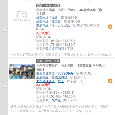
売買｜中古一戸建
四街道市池花 中古一戸建て JR総武本線【物
井】駅
総武本線
「
物井
」駅 徒歩39分
総武本線
「
四街道
」駅 徒歩40分
京成本線
「
ユーカリが丘
」駅 徒歩79分車22分
8.6km
2,080万円
間取:
4LDK
建物面積:
105.98㎡ / 32.05坪
土地面積:
178.15㎡ / 53.89坪
千葉県
四街道市
池花
１丁目
◇自然と住宅地が調和◇ 各部屋広々と使用できます♪ ご見学はおやめに！
売買｜中古一戸建
八千代市萱田町 中古戸建 【東葉高速 八千代中
央駅】
東葉高速鉄道
「
八千代中央
」駅 徒歩18分
京成本線
「
京成大和田
」駅 徒歩17分
東葉高速鉄道
「
村上
」駅 徒歩13分
2,100万円
間取:
4LDK
建物面積:
94.31㎡ / 28.52坪
土地面積:
152.90㎡ / 46.25坪
千葉県
八千代市
萱田町
757-17
通学区域内の小学校は八千代市立大和田小学校で徒歩14分です。 収納ス
ペースが豊富です。車2台余裕の駐車場スペースがあります！