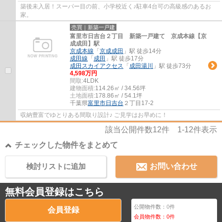
築後未入居！スーパー目の前、小学校近く♪駐車4台可の高級感のあるお
家。
売買｜新築一戸建
富里市日吉台２丁目 新築一戸建て 京成本線【京
成成田】駅
京成本線
「
京成成田
」駅 徒歩14分
成田線
「
成田
」駅 徒歩17分
成田スカイアクセス
「
成田湯川
」駅 徒歩73分
4,598万円
間取:
4LDK
建物面積:
114.26㎡ / 34.56坪
土地面積:
178.86㎡ / 54.1坪
千葉県
富里市
日吉台
２丁目17-2
収納豊富でゆとりある間取り設計♪ ご見学はお早めに！
該当公開件数
12
件
1-12
件表示
チェックした物件をまとめて
検討リストに追加
お問い合わせ
無料会員登録はこちら
公開物件数：
0
件
会員登録
会員物件数：
0
件