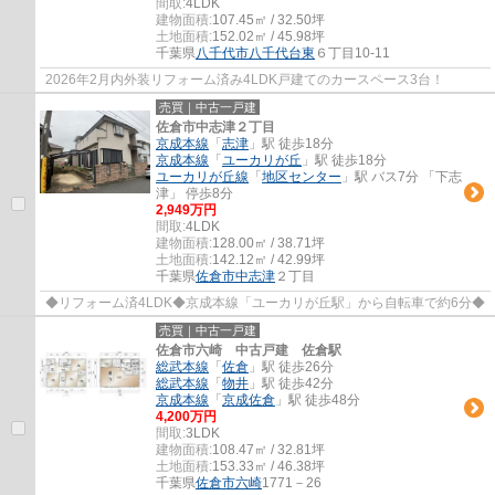
間取:
4LDK
建物面積:
107.45㎡ / 32.50坪
土地面積:
152.02㎡ / 45.98坪
千葉県
八千代市
八千代台東
６丁目10-11
2026年2月内外装リフォーム済み4LDK戸建てのカースペース3台！
売買｜中古一戸建
佐倉市中志津２丁目
京成本線
「
志津
」駅 徒歩18分
京成本線
「
ユーカリが丘
」駅 徒歩18分
ユーカリが丘線
「
地区センター
」駅 バス7分 「下志
津」 停歩8分
2,949万円
間取:
4LDK
建物面積:
128.00㎡ / 38.71坪
土地面積:
142.12㎡ / 42.99坪
千葉県
佐倉市
中志津
２丁目
◆リフォーム済4LDK◆京成本線「ユーカリが丘駅」から自転車で約6分◆
売買｜中古一戸建
佐倉市六崎 中古戸建 佐倉駅
総武本線
「
佐倉
」駅 徒歩26分
総武本線
「
物井
」駅 徒歩42分
京成本線
「
京成佐倉
」駅 徒歩48分
4,200万円
間取:
3LDK
建物面積:
108.47㎡ / 32.81坪
土地面積:
153.33㎡ / 46.38坪
千葉県
佐倉市
六崎
1771－26