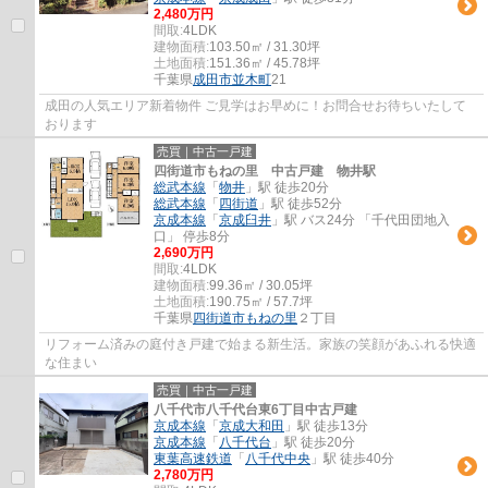
2,480万円
間取:
4LDK
建物面積:
103.50㎡ / 31.30坪
土地面積:
151.36㎡ / 45.78坪
千葉県
成田市
並木町
21
成田の人気エリア新着物件 ご見学はお早めに！お問合せお待ちいたして
おります
売買｜中古一戸建
四街道市もねの里 中古戸建 物井駅
総武本線
「
物井
」駅 徒歩20分
総武本線
「
四街道
」駅 徒歩52分
京成本線
「
京成臼井
」駅 バス24分 「千代田団地入
口」 停歩8分
2,690万円
間取:
4LDK
建物面積:
99.36㎡ / 30.05坪
土地面積:
190.75㎡ / 57.7坪
千葉県
四街道市
もねの里
２丁目
リフォーム済みの庭付き戸建で始まる新生活。家族の笑顔があふれる快適
な住まい
売買｜中古一戸建
八千代市八千代台東6丁目中古戸建
京成本線
「
京成大和田
」駅 徒歩13分
京成本線
「
八千代台
」駅 徒歩20分
東葉高速鉄道
「
八千代中央
」駅 徒歩40分
2,780万円