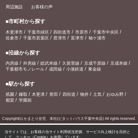
周辺施設
お客様の声
■市町村から探す
/
/
/
/
/
木更津市
千葉市緑区
四街道市
市原市
千葉市中央区
/
/
/
/
佐倉市
千葉市若葉区
君津市
富津市
袖ケ浦市
■沿線から探す
/
/
/
/
/
/
内房線
外房線
総武本線
久留里線
京成千原線
京成本線
/
/
/
千葉都市モノレール
成田線
小湊鉄道
東金線
■駅から探す
/
/
/
/
/
/
/
/
祇園
鎌取
木更津
誉田
四街道
物井
土気
おゆみ野
/
都賀
学園前
Copyright(c) かまとり住宅 本社(ピタットハウス千葉中央店) All rights reserved.
当サイトでは、お客様の当サイト利用状況把握、サービス向上検討を目的と
して、クッキー（Cookie）を使用しています。