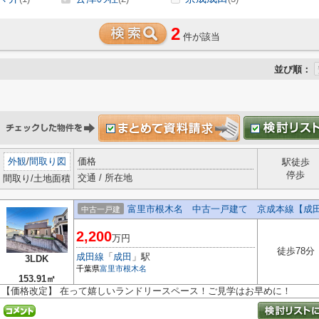
2
件が該当
並び順：
外観
/
間取り図
価格
駅徒歩
停歩
交通 / 所在地
間取り/土地面積
富里市根木名 中古一戸建て 京成本線【成
中古一戸建
2,200
万円
徒歩78分
成田線
「
成田
」駅
3LDK
千葉県
富里市
根木名
153.91㎡
【価格改定】 在って嬉しいランドリースペース！ご見学はお早めに！