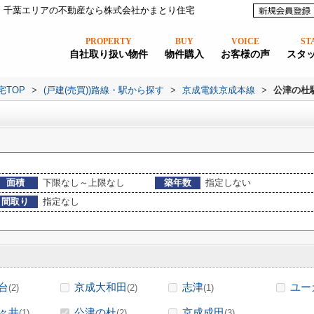
｜千葉エリアの不動産なら株式会社かまとり住宅
PROPERTY
BUY
VOICE
ST
自社取り扱い物件
物件購入
お客様の声
スタ
宅TOP
>
(戸建(売買))路線・駅から探す
>
京成電鉄京成本線
>
公津の杜
面積
下限なし～上限なし
築年数
指定しない
間取り
指定なし
台
京成大和田
志津
ユー
(2)
(2)
(1)
々井
公津の杜
京成成田
(1)
(2)
(3)