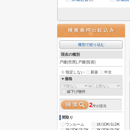
種別で絞り込む
現在の種別
戸建(売買),戸建(投資)
指定しない
新築
中古
▼価格
～
値下げ物件
2
件が該当
間取り
ワンルーム
1K/1DK/1LDK
2K/2DK/2LDK
3K/3DK/3LDK