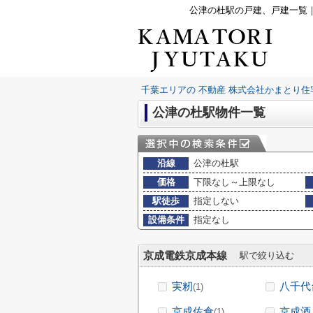
公津の杜駅の戸建、戸建一覧
千葉エリアの 不動産 株式会社かまとり住
公津の杜駅物件一覧
沿線
公津の杜駅
価格
下限なし～上限なし
駅徒歩
指定しない
設備条件
指定なし
京成電鉄京成本線
駅で絞り込む
実籾
八千代
(1)
京成佐倉
京成酒
(1)