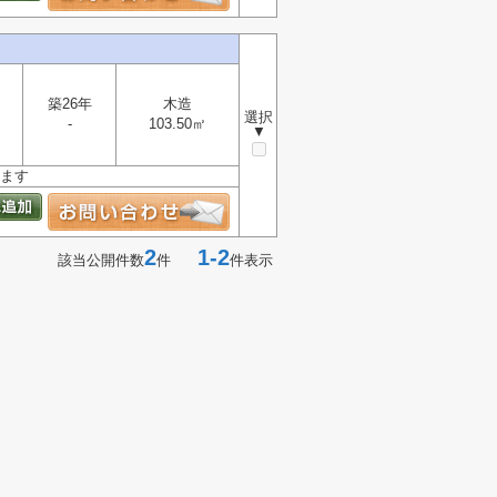
築26年
木造
選択
-
103.50㎡
▼
ります
2
1-2
該当公開件数
件
件表示