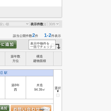
表示件数：
2
1-2
該当公開件数
件
件表示
表示中物件を
一括でチェック
築年数
構造
方位
建物面積
田】駅
築8年
木造
選択
西
94.39㎡
▼