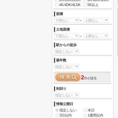
4K/4DK/4LDK
5K以上
面積
～
土地面積
～
駅からの徒歩
築年数
2
件が該当
利回り
情報公開日
指定しない
本日
3日以内
1週間以内