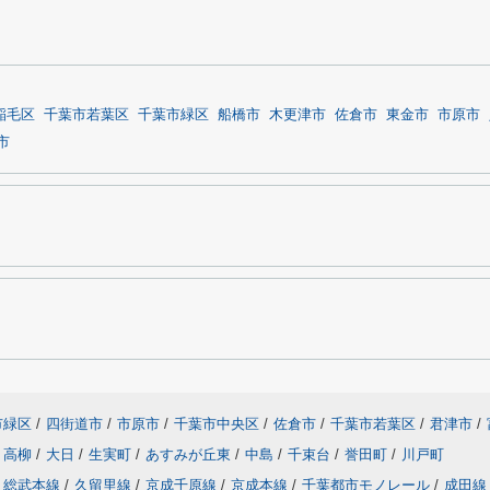
稲毛区
千葉市若葉区
千葉市緑区
船橋市
木更津市
佐倉市
東金市
市原市
市
市緑区
/
四街道市
/
市原市
/
千葉市中央区
/
佐倉市
/
千葉市若葉区
/
君津市
/
高柳
/
大日
/
生実町
/
あすみが丘東
/
中島
/
千束台
/
誉田町
/
川戸町
総武本線
/
久留里線
/
京成千原線
/
京成本線
/
千葉都市モノレール
/
成田線