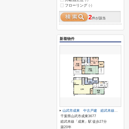
(-)
フローリング
(-)
2
件が該当
新着物件
山武市成東 中古戸建 総武本線【成東駅】
千葉県山武市成東3677
総武本線「成東」駅 徒歩27分
築20年