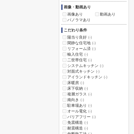
画像・動画あり
画像あり
動画あり
パノラマあり
こだわり条件
陽当り良好
(-)
閑静な住宅地
(-)
リフォーム済
(-)
輸入住宅
(-)
二世帯住宅
(-)
システムキッチン
(-)
対面式キッチン
(-)
アイランドキッチン
(-)
床暖房
(-)
床下収納
(-)
複層ガラス
(-)
南向き
(-)
駐車場あり
(-)
オール電化
(-)
バリアフリー
(-)
免震構造
(-)
耐震構造
(-)
外断熱工法