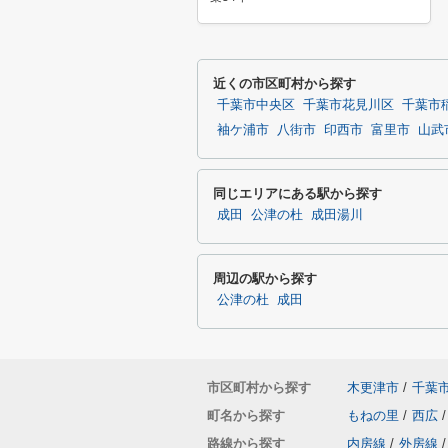
近くの市区町村から探す
千葉市中央区
千葉市花見川区
千葉市
袖ケ浦市
八街市
印西市
富里市
山武
同じエリアにある駅から探す
成田
公津の杜
成田湯川
周辺の駅から探す
公津の杜
成田
市区町村から探す
木更津市
/
千葉
町名から探す
もねの里
/
西広
/
路線から探す
内房線
/
外房線
/