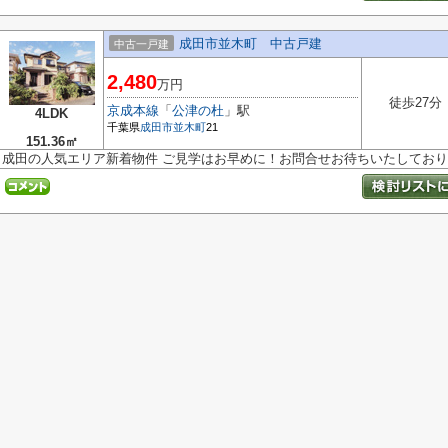
成田市並木町 中古戸建
中古一戸建
2,480
万円
徒歩27分
京成本線
「
公津の杜
」駅
4LDK
千葉県
成田市
並木町
21
151.36㎡
成田の人気エリア新着物件 ご見学はお早めに！お問合せお待ちいたしてお