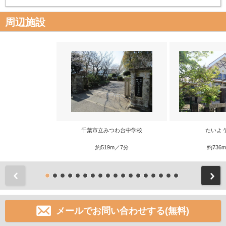
周辺施設
千葉市立みつわ台中学校
たいよ
約519m／7分
約736
前
メールでお問い合わせする(無料)