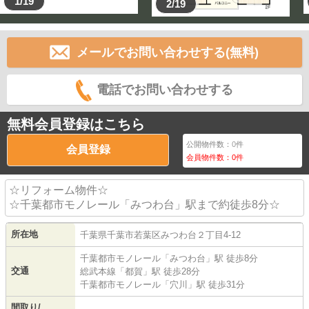
1/19
2/19
メールでお問い合わせする(無料)
電話でお問い合わせする
無料会員登録はこちら
公開物件数：
0
件
会員登録
会員物件数：
0
件
☆リフォーム物件☆
☆千葉都市モノレール「みつわ台」駅まで約徒歩8分☆
所在地
千葉県
千葉市若葉区
みつわ台
２丁目4-12
千葉都市モノレール
「
みつわ台
」駅 徒歩8分
交通
総武本線
「
都賀
」駅 徒歩28分
千葉都市モノレール
「
穴川
」駅 徒歩31分
間取り/