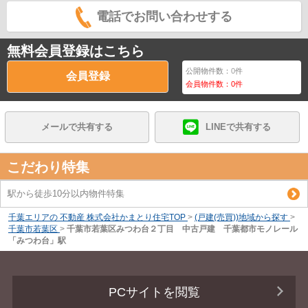
電話でお問い合わせする
無料会員登録はこちら
公開物件数：
0
件
会員登録
会員物件数：
0
件
メールで共有する
LINEで共有する
こだわり特集
駅から徒歩10分以内物件特集
千葉エリアの 不動産 株式会社かまとり住宅TOP
>
(戸建(売買))地域から探す
>
千葉市若葉区
>
千葉市若葉区みつわ台２丁目 中古戸建 千葉都市モノレール
「みつわ台」駅
PCサイトを閲覧