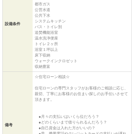
都市ガス
公営水道
公共下水
システムキッチン
設備条件
バス・トイレ別
追焚機能浴室
温水洗浄便座
トイレ２ヶ所
浴室１坪以上
床下収納
ウォークインクロゼット
収納豊富
☆住宅ローン相談☆
住宅ローンの専門スタッフがお客様のご相談に応じ、
親切、丁寧にお客様のお住まい探しのお手伝いさせて
頂きます。
●月々の支払いはいくら位だろう？
●どのくらいまで借りられるんだろう？
備考
●自己資金は入れた方がいいの？
●昔、携帯電話やクレジットカードの支払いが遅れ