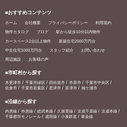
■おすすめコンテンツ
ホーム
会社概要
プライバシーポリシー
利用規約
物件カタログ
ブログ
駅から徒歩10分以内物件
カースペース2台以上物件
新築住宅2000万円台
中古住宅1000万円台
スタッフ紹介
お問い合わせ
周辺施設
お客様の声
■市町村から探す
/
/
/
/
/
木更津市
千葉市緑区
四街道市
市原市
千葉市中央区
/
/
/
/
佐倉市
千葉市若葉区
君津市
富津市
袖ケ浦市
■沿線から探す
/
/
/
/
/
/
内房線
外房線
総武本線
久留里線
京成千原線
京成本線
/
/
/
千葉都市モノレール
成田線
小湊鉄道
東金線