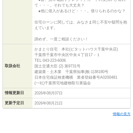
て・・・。それでも大丈夫？
●他に借入があるけど・・・。借りられるのかな？
住宅ローンに関しては、みなさま同じ不安や疑問を抱
えています。
諦めず、一度ご相談ください！
かまとり住宅 本社(ピタットハウス千葉中央店)
千葉県千葉市中央区中央４丁目17－１
TEL:043-223-6006
取扱会社
国土交通大臣 (2) 第9731号
建築業・土木業 千葉県知事(般-1)38180号
日本住宅保証検査機構 業者登録番号A0200481
(一社)千葉県宅地建物取引業協会
情報更新日
2026年08月07日
更新予定日
2026年08月21日
情報の見方