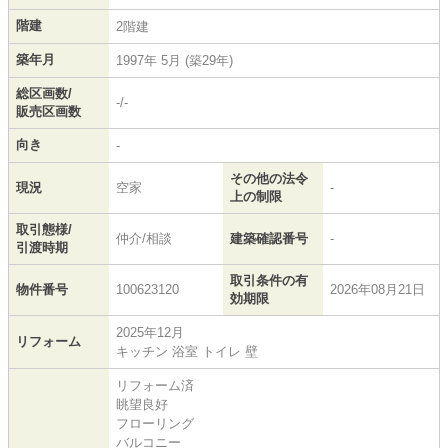
階建
2階建
築年月
1997年 5月 (築29年)
総区画数/
-/-
販売区画数
向き
-
その他の法令
現況
空家
-
上の制限
取引態様/
仲介/相談
建築確認番号
-
引渡時期
取引条件の有
物件番号
100623120
2026年08月21日
効期限
2025年12月
リフォーム
キッチン 浴室 トイレ 壁
リフォーム済
眺望良好
フローリング
バルコニー