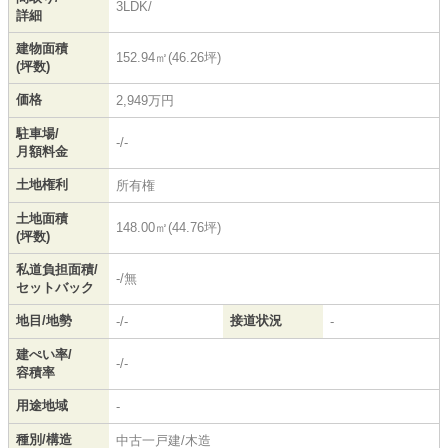
3LDK/
詳細
建物面積
152.94㎡(46.26坪)
(坪数)
価格
2,949万円
駐車場/
-/-
月額料金
土地権利
所有権
土地面積
148.00㎡(44.76坪)
(坪数)
私道負担面積/
-/無
セットバック
地目/地勢
接道状況
-/-
-
建ぺい率/
-/-
容積率
用途地域
-
種別/構造
中古一戸建/木造