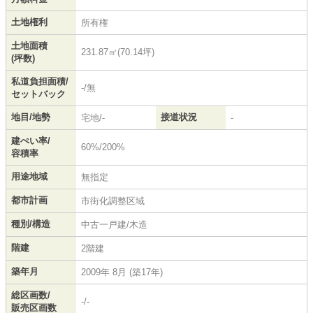
土地権利
所有権
土地面積
231.87㎡(70.14坪)
(坪数)
私道負担面積/
-/無
セットバック
地目/地勢
接道状況
宅地/-
-
建ぺい率/
60%/200%
容積率
用途地域
無指定
都市計画
市街化調整区域
種別/構造
中古一戸建/木造
階建
2階建
築年月
2009年 8月 (築17年)
総区画数/
-/-
販売区画数