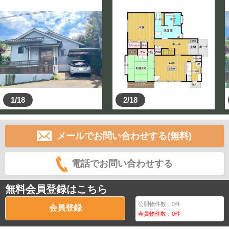
■ご案内■
3つのご案内コースをご準備しております♪
(1)物件見学コース(所要時間：30分～1時間)
さくっと物件見学したいお客様向けのコース！
(2)物件見学コース＋ご希望条件ご相談(所要時間：1時間
～1時間30分)
「はじめての見学で何を見れば良いかかわからない」と
いったお客様向けのコース！
1/18
2/18
家選びのポイントや気になる設備、周辺環境までしっか
りご案内！
メールでお問い合わせする(無料)
(3)トータルサポートコース(所要時間：2時間)
上記のご案内に加え、お客様の住宅ローンや今後のスケ
ジュール等、疑問を一緒に解決！
電話でお問い合わせする
小さいお子様がいらっしゃるご家族でもご安心してご見
学いただけます♪
無料会員登録はこちら
上記以外にも柔軟に対応いたします！
公開物件数：
0
件
会員登録
会員物件数：
0
件
■住まいに夢と満足を。かまとり住宅がお手伝いしま
す！■