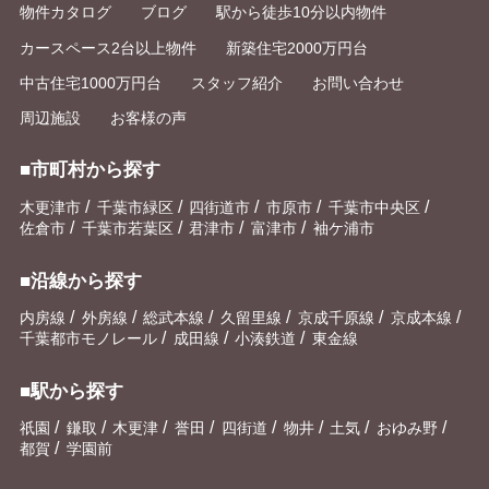
物件カタログ
ブログ
駅から徒歩10分以内物件
カースペース2台以上物件
新築住宅2000万円台
中古住宅1000万円台
スタッフ紹介
お問い合わせ
周辺施設
お客様の声
■市町村から探す
/
/
/
/
/
木更津市
千葉市緑区
四街道市
市原市
千葉市中央区
/
/
/
/
佐倉市
千葉市若葉区
君津市
富津市
袖ケ浦市
■沿線から探す
/
/
/
/
/
/
内房線
外房線
総武本線
久留里線
京成千原線
京成本線
/
/
/
千葉都市モノレール
成田線
小湊鉄道
東金線
■駅から探す
/
/
/
/
/
/
/
/
祇園
鎌取
木更津
誉田
四街道
物井
土気
おゆみ野
/
都賀
学園前