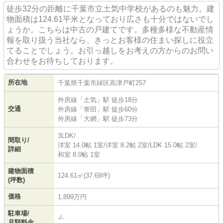
徒歩32分の距離に千葉市立土気中学校があるのも魅力。建
かまとり住宅では、暮らしに関わる全てのサポートが可
能です♪
物面積は124.61平米となっており広さも十分ではないでし
・かまとり住宅が提供するグランファミーロシリーズ
ょうか。こちらは中古の戸建てです。多種多様な不動産情
・不動産の売買・仲介及び管理業務
報を取り扱う当社なら、きっとお客様の住まい探しに役立
・宅地の造成及び開発・建売住宅の建設と分譲
てることでしょう。お引っ越しをお考えの方からのお問い
・注文住宅の設計・施工及び請負
合わせをお待ちしております。
・リフォーム・増築・内外装工事
所在地
千葉県
千葉市緑区
高津戸町
257
何でもお気軽にご相談ください！責任持ってご案内いた
します♪
外房線
「
土気
」駅 徒歩18分
交通
外房線
「
誉田
」駅 徒歩60分
◆店舗 ～千葉県全てのエリアご案内可能～◆
外房線
「
大網
」駅 徒歩73分
【千葉中央店】 千葉中央駅 徒歩5分 ※提携コインパー
3LDK/
キングあり
間取り/
洋室 14.0帖 1室
/
洋室 8.2帖 2室
/
LDK 15.0帖 2室
/
【千葉南支店】 鎌取駅 徒歩6分 ※駐車場あり
詳細
和室 8.0帖 1室
【木更津支店】 木更津駅 徒歩20分 ※駐車場あり
建物面積
124.61㎡(37.69坪)
(坪数)
価格
1,899万円
駐車場/
-/-
月額料金