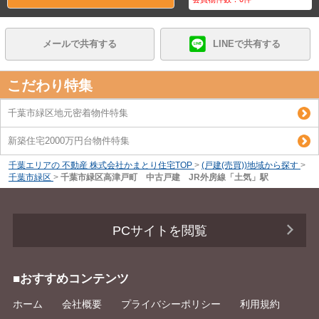
メールで共有する
LINEで共有する
こだわり特集
千葉市緑区地元密着物件特集
新築住宅2000万円台物件特集
千葉エリアの 不動産 株式会社かまとり住宅TOP
>
(戸建(売買))地域から探す
>
千葉市緑区
>
千葉市緑区高津戸町 中古戸建 JR外房線「土気」駅
PCサイトを閲覧
■おすすめコンテンツ
ホーム
会社概要
プライバシーポリシー
利用規約