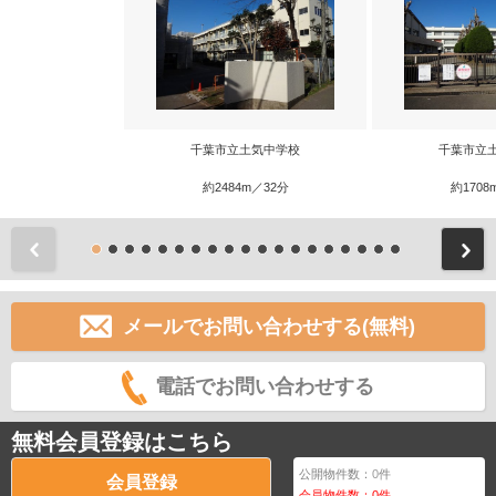
千葉市立土気中学校
千葉市立
約2484m／32分
約1708
前
メールでお問い合わせする(無料)
電話でお問い合わせする
無料会員登録はこちら
公開物件数：
0
件
会員登録
会員物件数：
0
件