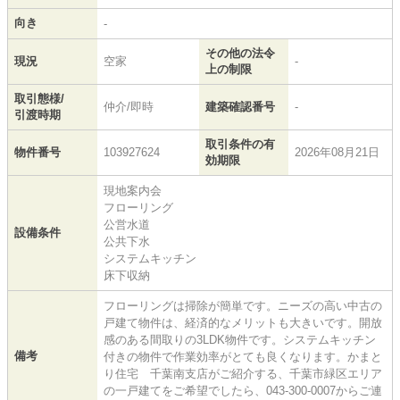
向き
-
その他の法令
現況
空家
-
上の制限
取引態様/
仲介/即時
建築確認番号
-
引渡時期
取引条件の有
物件番号
103927624
2026年08月21日
効期限
現地案内会
フローリング
公営水道
設備条件
公共下水
システムキッチン
床下収納
フローリングは掃除が簡単です。ニーズの高い中古の
戸建て物件は、経済的なメリットも大きいです。開放
感のある間取りの3LDK物件です。システムキッチン
備考
付きの物件で作業効率がとても良くなります。かまと
り住宅 千葉南支店がご紹介する、千葉市緑区エリア
の一戸建てをご希望でしたら、043-300-0007からご連