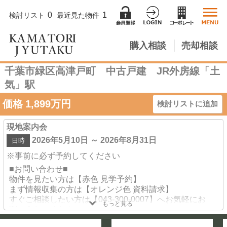
0
1
検討リスト
最近見た物件
購入相談
売却相談
千葉市緑区高津戸町 中古戸建 JR外房線「土
気」駅
価格
1,899
万円
検討リストに追加
現地案内会
2026年5月10日 ～ 2026年8月31日
日時
※事前に必ず予約してください
■お問い合わせ■
物件を見たい方は【赤色 見学予約】
まず情報収集の方は【オレンジ色 資料請求】
すぐご相談したい方は【043-300-0007】へお気軽にお
もっと見る
問い合わせください♪