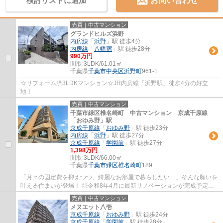
検討リストに追加
お問い合わせ
売買｜中古マンション
グランドヒルズ浜野
内房線
「
浜野
」駅 徒歩4分
内房線
「
八幡宿
」駅 徒歩28分
990万円
間取:
3LDK/61.01㎡
千葉県
千葉市中央区
浜野町
961-1
☆リフォーム済3LDKマンション☆JR内房線「浜野駅」徒歩4分の好立
地！
売買｜中古マンション
千葉市緑区椎名崎町 中古マンション 京成千原線
「おゆみ野」駅
京成千原線
「
おゆみ野
」駅 徒歩23分
内房線
「
浜野
」駅 徒歩27分
京成千原線
「
学園前
」駅 徒歩27分
1,398万円
間取:
3LDK/66.00㎡
千葉県
千葉市緑区
椎名崎町
189
「月々の固定費を抑えつつ、綺麗なお部屋で暮らしたい…」そんな願いを
叶える住まいが登場！ ◎令和8年4月に最新リノベーションが完成予定！
ピカピカのキッチンや内装で気持ちよく新生活...
売買｜中古マンション
メヌエット八壱
京成千原線
「
おゆみ野
」駅 徒歩24分
京成千原線
「
学園前
」駅 徒歩28分