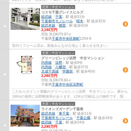
売買｜中古マンション
コスモ千葉グレイスヒルズ
総武線
「
千葉
」駅 徒歩51分
千葉都市モノレール
「
桜木
」駅 徒歩32分
総武本線
「
都賀
」駅 徒歩42分
2,190万円
間取:
3LDK/75.97㎡
千葉県
千葉市中央区
都町
1254-9
室内リフォーム済み。家族みんなが心地よく暮らせる住まい。
売買｜中古マンション
グリーンビレッジ浜野 中古マンション
内房線
「
浜野
」駅 徒歩9分
内房線
「
八幡宿
」駅 徒歩37分
京成千原線
「
学園前
」駅 徒歩40分
2,280万円
間取:
3LDK/76.82㎡
千葉県
千葉市中央区
浜野町
こだわりポイント満載のグリーンビレッジ浜野 中古マンション。家から
196mの場所に浜野郵便局があります。LDKが15帖以上の物件です。階数
が高く、眺望良好なので、毎日眺めを楽しめま...
売買｜中古マンション
ライオンズガーデン千葉東
総武本線
「
東千葉
」駅 徒歩11分
千葉都市モノレール
「
千葉公園
」駅 徒歩16分
総武線
「
千葉
」駅 徒歩24分
2,290万円
間取:
3LDK/75.11㎡