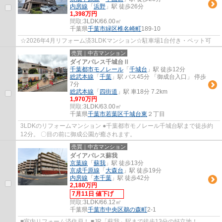
内房線
「
浜野
」駅 徒歩26分
1,398万円
間取:
3LDK/66.00㎡
千葉県
千葉市緑区
椎名崎町
189-10
☆2026年4月リフォーム済3LDKマンション☆駐車場1台付き・ペット可
売買｜中古マンション
ダイアパレス千城台Ⅱ
千葉都市モノレール
「
千城台
」駅 徒歩12分
総武本線
「
千葉
」駅 バス45分 「御成台入口」 停歩
7分
総武本線
「
四街道
」駅 車18分 7.2km
1,970万円
間取:
3LDK/63.00㎡
千葉県
千葉市若葉区
千城台東
２丁目
3LDKのリフォームマンション ●千葉都市モノレール千城台駅まで徒歩約
12分。 〇目の前に御成公園が癒されます。
売買｜中古マンション
ダイアパレス蘇我
京葉線
「
蘇我
」駅 徒歩13分
京成千原線
「
大森台
」駅 徒歩19分
内房線
「
本千葉
」駅 徒歩42分
2,180万円
7月11日 値下げ
間取:
3LDK/66.12㎡
千葉県
千葉市中央区
鵜の森町
2-1
■室内リフォーム済住戸！ ■JR「蘇我」駅まで徒歩13分の好立地！