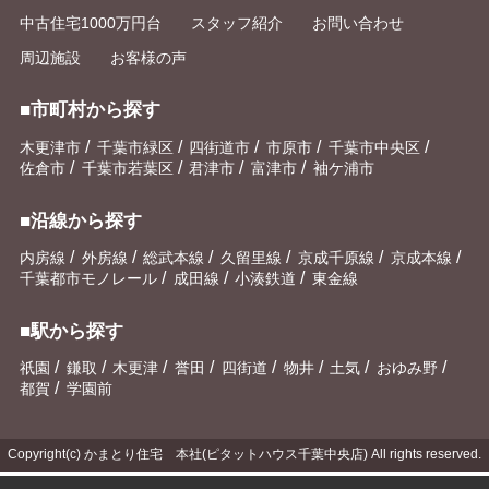
中古住宅1000万円台
スタッフ紹介
お問い合わせ
周辺施設
お客様の声
■市町村から探す
/
/
/
/
/
木更津市
千葉市緑区
四街道市
市原市
千葉市中央区
/
/
/
/
佐倉市
千葉市若葉区
君津市
富津市
袖ケ浦市
■沿線から探す
/
/
/
/
/
/
内房線
外房線
総武本線
久留里線
京成千原線
京成本線
/
/
/
千葉都市モノレール
成田線
小湊鉄道
東金線
■駅から探す
/
/
/
/
/
/
/
/
祇園
鎌取
木更津
誉田
四街道
物井
土気
おゆみ野
/
都賀
学園前
Copyright(c) かまとり住宅 本社(ピタットハウス千葉中央店) All rights reserved.