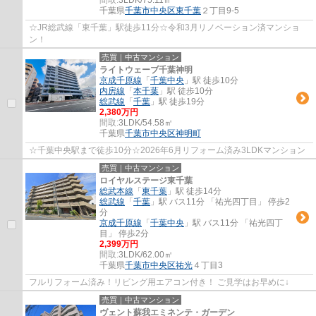
千葉県
千葉市中央区
東千葉
２丁目9-5
☆JR総武線「東千葉」駅徒歩11分☆令和3月リノベーション済マンショ
ン！
売買｜中古マンション
ライトウェーブ千葉神明
京成千原線
「
千葉中央
」駅 徒歩10分
内房線
「
本千葉
」駅 徒歩10分
総武線
「
千葉
」駅 徒歩19分
2,380万円
間取:
3LDK/54.58㎡
千葉県
千葉市中央区
神明町
☆千葉中央駅まで徒歩10分☆2026年6月リフォーム済み3LDKマンション
売買｜中古マンション
ロイヤルステージ東千葉
総武本線
「
東千葉
」駅 徒歩14分
総武線
「
千葉
」駅 バス11分 「祐光四丁目」 停歩2
分
京成千原線
「
千葉中央
」駅 バス11分 「祐光四丁
目」 停歩2分
2,399万円
間取:
3LDK/62.00㎡
千葉県
千葉市中央区
祐光
４丁目3
フルリフォーム済み！リビング用エアコン付き！ ご見学はお早めに↓
売買｜中古マンション
ヴェント蘇我エミネンテ・ガーデン