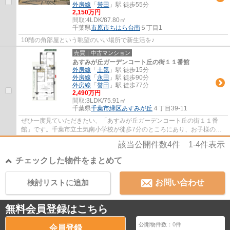
外房線
「
誉田
」駅 徒歩55分
2,150万円
間取:
4LDK/87.80㎡
千葉県
市原市
ちはら台南
５丁目1
10階の角部屋という眺望のいい場所で新生活を♪
売買｜中古マンション
あすみが丘ガーデンコート丘の街１１番館
外房線
「
土気
」駅 徒歩15分
外房線
「
永田
」駅 徒歩90分
外房線
「
誉田
」駅 徒歩77分
2,490万円
間取:
3LDK/75.91㎡
千葉県
千葉市緑区
あすみが丘
４丁目39-11
ぜひ一度見ていただきたい、「あすみが丘ガーデンコート丘の街１１番
館」です。千葉市立土気南小学校が徒歩7分のところにあり、お子様の通
学も便利です。バルコニーが付いています。住...
該当公開件数
4
件
1-4
件表示
チェックした物件をまとめて
検討リストに追加
お問い合わせ
無料会員登録はこちら
公開物件数：
0
件
会員登録