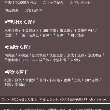
中古住宅1000万円台
スタッフ紹介
お問い合わせ
周辺施設
お客様の声
■市町村から探す
/
/
/
/
/
木更津市
千葉市緑区
四街道市
市原市
千葉市中央区
/
/
/
/
佐倉市
千葉市若葉区
君津市
富津市
袖ケ浦市
■沿線から探す
/
/
/
/
/
/
内房線
外房線
総武本線
久留里線
京成千原線
京成本線
/
/
/
千葉都市モノレール
成田線
小湊鉄道
東金線
■駅から探す
/
/
/
/
/
/
/
/
祇園
鎌取
木更津
誉田
四街道
物井
土気
おゆみ野
/
都賀
学園前
Copyright(c) かまとり住宅 本社(ピタットハウス千葉中央店) All rights reserved.