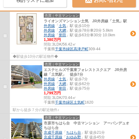
検討リストに追加
お問い合わせ
売買｜中古マンション
ライオンズマンション土気 JR外房線「土気」駅
外房線
「
土気
」駅 徒歩10分
外房線
「
大網
」駅 徒歩78分車20分 5.8km
外房線
「
誉田
」駅 徒歩63分車30分 10.0km
1,380万円
間取:
3LDK/56.42㎡
千葉県
千葉市緑区
高津戸町
309-44
◆駅徒歩10分の駅近物件◆
売買｜中古マンション
エステヒルズ千葉東フォレストスクエア JR外房
線「土気駅」 徒歩7分
外房線
「
土気
」駅 徒歩7分
外房線
「
大網
」駅 徒歩62分
外房線
「
誉田
」駅 徒歩75分
1,799万円
間取:
3LDK/70.44㎡
千葉県
千葉市緑区
土気町
1620
駅から徒歩７分の駅近物件♪
売買｜中古マンション
市原市ちはら台 中古マンション アーバンデュオ
ちはら台
京成千原線
「
ちはら台
」駅 徒歩21分
京成千原線
「
おゆみ野
」駅 徒歩45分