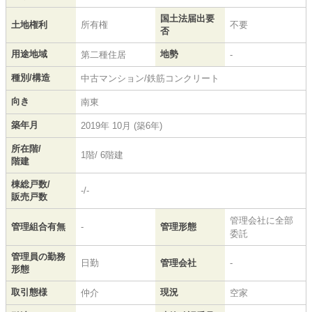
国土法届出要
土地権利
所有権
不要
否
用途地域
地勢
第二種住居
-
種別/構造
中古マンション/鉄筋コンクリート
向き
南東
築年月
2019年 10月 (築6年)
所在階/
1階/ 6階建
階建
棟総戸数/
-/-
販売戸数
管理会社に全部
管理組合有無
-
管理形態
委託
管理員の勤務
日勤
管理会社
-
形態
取引態様
現況
仲介
空家