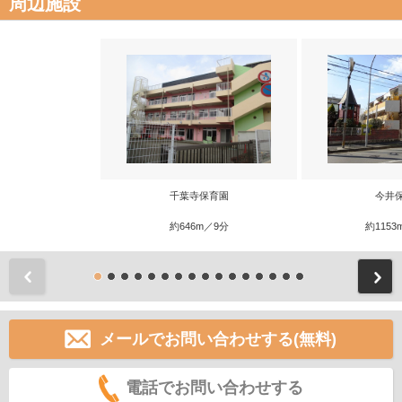
周辺施設
千葉寺保育園
今井
約646m／9分
約1153
前
メールでお問い合わせする(無料)
電話でお問い合わせする