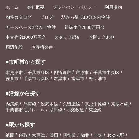
ホーム
会社概要
プライバシーポリシー
利用規約
物件カタログ
ブログ
駅から徒歩10分以内物件
カースペース2台以上物件
新築住宅2000万円台
中古住宅1000万円台
スタッフ紹介
お問い合わせ
周辺施設
お客様の声
■市町村から探す
/
/
/
/
/
木更津市
千葉市緑区
四街道市
市原市
千葉市中央区
/
/
/
/
佐倉市
千葉市若葉区
君津市
富津市
袖ケ浦市
■沿線から探す
/
/
/
/
/
/
内房線
外房線
総武本線
久留里線
京成千原線
京成本線
/
/
/
千葉都市モノレール
成田線
小湊鉄道
東金線
■駅から探す
/
/
/
/
/
/
/
/
祇園
鎌取
木更津
誉田
四街道
物井
土気
おゆみ野