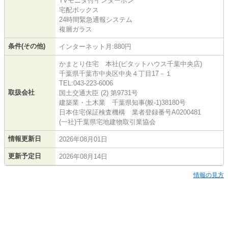
TVモニタ付インターホン
宅配ボックス
24時間緊急通報システム
複層ガラス
条件(その他)
インターネット月:880円
かまとり住宅 本社(ピタットハウス千葉中央店)
千葉県千葉市中央区中央４丁目17－１
TEL:043-223-6006
取扱会社
国土交通大臣 (2) 第9731号
建築業・土木業 千葉県知事(般-1)38180号
日本住宅保証検査機構 業者登録番号A0200481
(一社)千葉県宅地建物取引業協会
情報更新日
2026年08月01日
更新予定日
2026年08月14日
情報の見方