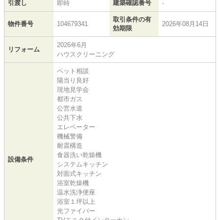
引渡し
建築確認番号
即時
-
取引条件の有
物件番号
104679341
2026年08月14日
効期限
2026年6月
リフォーム
ハウスクリーニング
ペット相談
陽当り良好
現地見学会
都市ガス
公営水道
公共下水
エレベーター
機械警備
耐震構造
食器洗い乾燥機
設備条件
システムキッチン
対面式キッチン
浴室乾燥機
温水洗浄便座
浴室１坪以上
光ファイバー