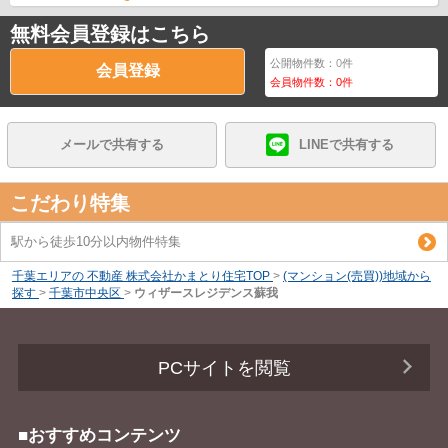
無料会員登録はこちら
公開物件数：
0
件
会員登録
会員物件数：
0
件
メールで共有する
LINEで共有する
こだわり特集
駅から徒歩10分以内物件特集
千葉エリアの 不動産 株式会社かまとり住宅TOP
>
(マンション(売買))地域から
探す
>
千葉市中央区
>
ウィザースレジデンス蘇我
PCサイトを閲覧
■おすすめコンテンツ