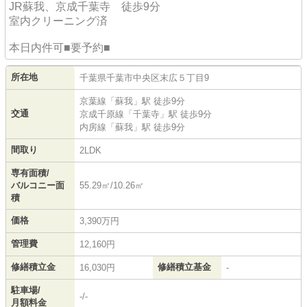
JR蘇我、京成千葉寺 徒歩9分
室内クリーニング済
本日内件可■要予約■
所在地
千葉県
千葉市中央区
末広
５丁目9
京葉線
「
蘇我
」駅 徒歩9分
交通
京成千原線
「
千葉寺
」駅 徒歩9分
内房線
「
蘇我
」駅 徒歩9分
間取り
2LDK
専有面積/
バルコニー面
55.29㎡/10.26㎡
積
価格
3,390万円
管理費
12,160円
修繕積立金
修繕積立基金
16,030円
-
駐車場/
-/-
月額料金