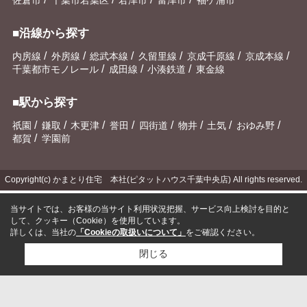
■沿線から探す
/
/
/
/
/
/
内房線
外房線
総武本線
久留里線
京成千原線
京成本線
/
/
/
千葉都市モノレール
成田線
小湊鉄道
東金線
■駅から探す
/
/
/
/
/
/
/
/
祇園
鎌取
木更津
誉田
四街道
物井
土気
おゆみ野
/
都賀
学園前
Copyright(c) かまとり住宅 本社(ピタットハウス千葉中央店) All rights reserved.
当サイトでは、お客様の当サイト利用状況把握、サービス向上検討を目的と
して、クッキー（Cookie）を使用しています。
詳しくは、当社の
「Cookieの取扱いについて」
をご確認ください。
閉じる