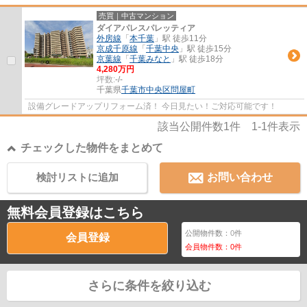
売買｜中古マンション
ダイアパレスパレッティア
外房線
「
本千葉
」駅 徒歩11分
京成千原線
「
千葉中央
」駅 徒歩15分
京葉線
「
千葉みなと
」駅 徒歩18分
4,280万円
坪数:
-/-
千葉県
千葉市中央区
問屋町
設備グレードアップリフォーム済！ 今日見たい！ご対応可能です！
該当公開件数
1
件
1-1
件表示
チェックした物件をまとめて
検討リストに追加
お問い合わせ
無料会員登録はこちら
公開物件数：
0
件
会員登録
会員物件数：
0
件
さらに条件を絞り込む