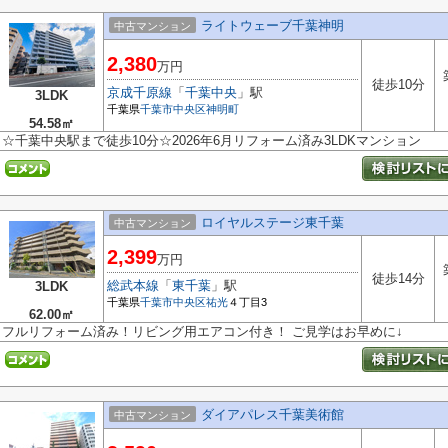
ライトウェーブ千葉神明
中古マンション
2,380
万円
徒歩10分
京成千原線
「
千葉中央
」駅
3LDK
千葉県
千葉市中央区
神明町
54.58㎡
☆千葉中央駅まで徒歩10分☆2026年6月リフォーム済み3LDKマンション
ロイヤルステージ東千葉
中古マンション
2,399
万円
徒歩14分
総武本線
「
東千葉
」駅
3LDK
千葉県
千葉市中央区
祐光
４丁目3
62.00㎡
フルリフォーム済み！リビング用エアコン付き！ ご見学はお早めに↓
ダイアパレス千葉美術館
中古マンション