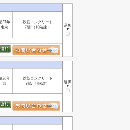
築27年
鉄筋コンクリート
選択
南東
7階/（10階建）
▼
築28年
鉄筋コンクリート
選択
西
7階/（7階建）
▼