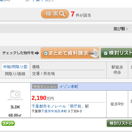
7
件が該当
並び順：
外観
/
間取り図
価格
駅徒歩
停歩
交通 / 所在地
間取り/面積
メゾン本町
中古マンション
2,190
万円
徒歩9分
千葉都市モノレール
「
県庁前
」駅
3LDK
千葉県
千葉市中央区
本町
３丁目6-3
68.00㎡