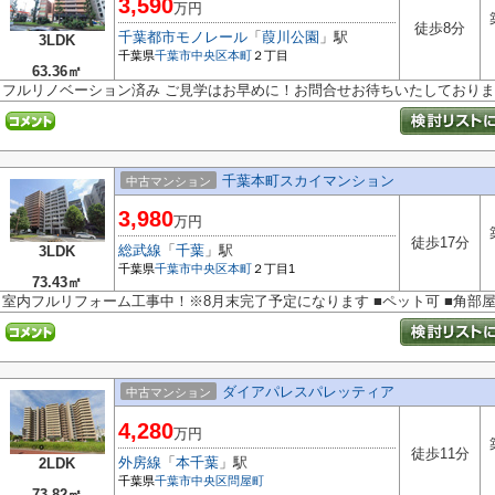
3,590
万円
徒歩8分
千葉都市モノレール
「
葭川公園
」駅
3LDK
千葉県
千葉市中央区
本町
２丁目
63.36㎡
フルリノベーション済み ご見学はお早めに！お問合せお待ちいたしており
千葉本町スカイマンション
中古マンション
3,980
万円
徒歩17分
総武線
「
千葉
」駅
3LDK
千葉県
千葉市中央区
本町
２丁目1
73.43㎡
室内フルリフォーム工事中！※8月末完了予定になります ■ペット可 ■角部
ダイアパレスパレッティア
中古マンション
4,280
万円
徒歩11分
外房線
「
本千葉
」駅
2LDK
千葉県
千葉市中央区
問屋町
73.82㎡