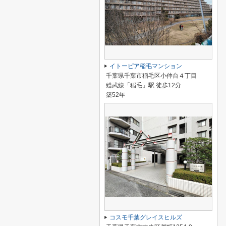
イトーピア稲毛マンション
千葉県千葉市稲毛区小仲台４丁目
総武線「稲毛」駅 徒歩12分
築52年
コスモ千葉グレイスヒルズ