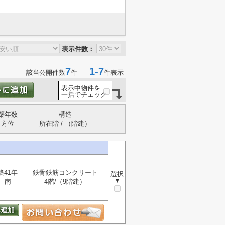
表示件数：
7
1-7
該当公開件数
件
件表示
表示中物件を
一括でチェック
築年数
構造
方位
所在階 / （階建）
築41年
鉄骨鉄筋コンクリート
選択
▼
南
4階/（9階建）