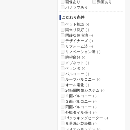
画像あり
動画あり
パノラマあり
こだわり条件
ペット相談
(-)
陽当り良好
(-)
閑静な住宅地
(-)
デザイナーズ
(-)
リフォーム済
(-)
リノベーション済
(-)
眺望良好
(-)
メゾネット
(-)
ベランダ
(-)
バルコニー
(-)
ルーフバルコニー
(-)
オール電化
(-)
24時間換気システム
(-)
２面バルコニー
(-)
３面バルコニー
(-)
両面バルコニー
(-)
外観タイル張り
(-)
IHクッキングヒーター
(-)
食器洗い乾燥機
(-)
システムキッチン
(-)