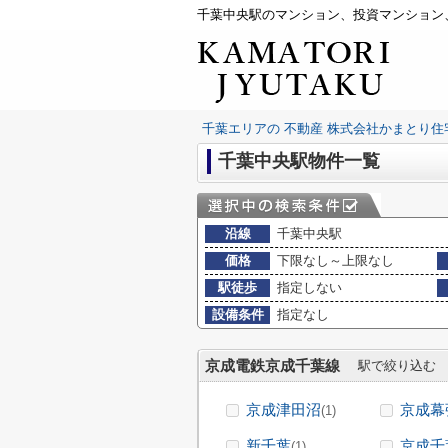
千葉エリアの 不動産 株式会社かまとり住
千葉中央駅物件一覧
沿線
千葉中央駅
価格
下限なし～上限なし
駅徒歩
指定しない
設備条件
指定なし
京成電鉄京成千葉線
駅で絞り込む
京成津田沼
京成幕
(1)
新千葉
京成千
(1)