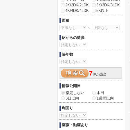
2K/2DK/2LDK
3K/3DK/3LDK
4K/4DK/4LDK
5K以上
面積
～
駅からの徒歩
築年数
7
件が該当
情報公開日
指定しない
本日
3日以内
1週間以内
利回り
画像・動画あり