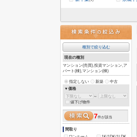
種別で絞り込む
現在の種別
マンション(売買),投資マンション,ア
パート(棟),マンション(棟)
指定しない
新築
中古
▼価格
～
値下げ物件
7
件が該当
間取り
ワンルーム
1K/1DK/1LDK