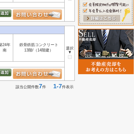
築24年
鉄骨鉄筋コンクリート
選択
南
13階/（14階建）
▼
7
1-7
該当公開件数
件
件表示