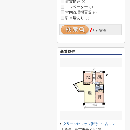
耐震構造
(-)
エレベーター
(-)
室内洗濯機置場
(-)
駐車場あり
(-)
7
件が該当
新着物件
グリーンビレッジ浜野 中古マンション
千葉県千葉市中央区浜野町