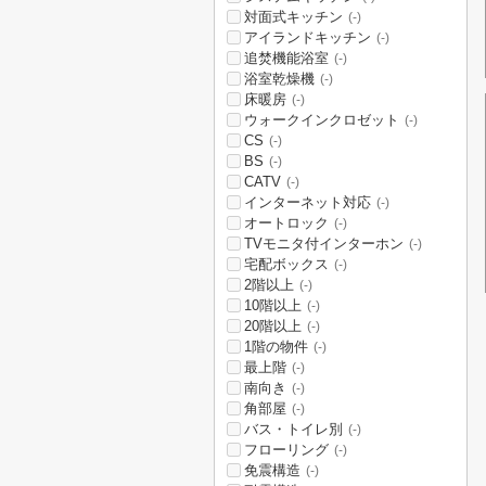
対面式キッチン
(-)
アイランドキッチン
(-)
追焚機能浴室
(-)
浴室乾燥機
(-)
床暖房
(-)
ウォークインクロゼット
(-)
CS
(-)
BS
(-)
CATV
(-)
インターネット対応
(-)
オートロック
(-)
TVモニタ付インターホン
(-)
宅配ボックス
(-)
2階以上
(-)
10階以上
(-)
20階以上
(-)
1階の物件
(-)
最上階
(-)
南向き
(-)
角部屋
(-)
バス・トイレ別
(-)
フローリング
(-)
免震構造
(-)