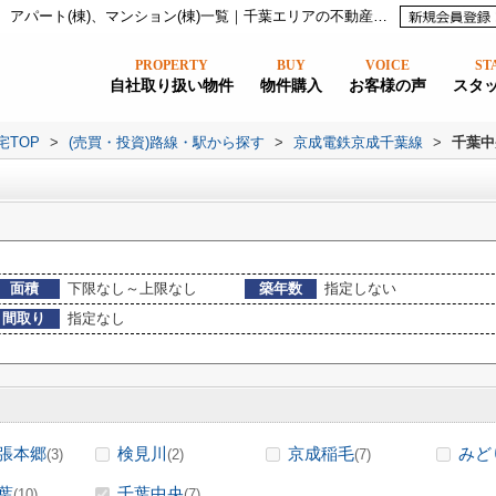
千葉中央駅のマンション、投資マンション、アパート(棟)、マンション(棟)一覧｜千葉エリアの不動産なら株式会社かまとり住宅
PROPERTY
BUY
VOICE
ST
自社取り扱い物件
物件購入
お客様の声
スタ
宅TOP
>
(売買・投資)路線・駅から探す
>
京成電鉄京成千葉線
>
千葉中
面積
下限なし～上限なし
築年数
指定しない
間取り
指定なし
張本郷
検見川
京成稲毛
みど
(3)
(2)
(7)
葉
千葉中央
(10)
(7)